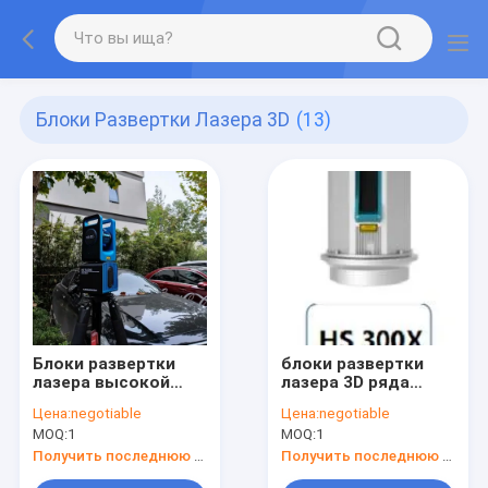
Блоки Развертки Лазера 3D
(13)
Блоки развертки
блоки развертки
лазера высокой
лазера 3D ряда
точности 4kg 150m
1545nm HS300X 1.5-
Цена:
negotiable
Цена:
negotiable
TLS360 3D для
300m
MOQ:
1
MOQ:
1
строя измерения
промышленные для
фасада
конструкции
Получить последнюю цену
Получить последнюю цену