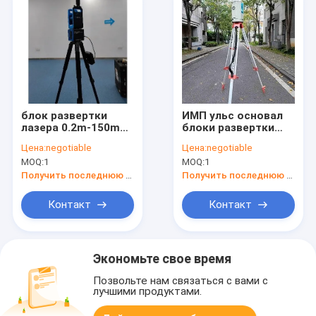
блок развертки
ИМП ульс основал
лазера 0.2m-150m
блоки развертки
TLS360 3D
лазера 650m
Цена:
negotiable
Цена:
negotiable
облегченный для
долгосрочные
MOQ:
1
MOQ:
1
крытого измерения
HS650i 3D для
экологического
Получить последнюю цену
Получить последнюю цену
восстановления
Контакт
Контакт
Экономьте свое время
Позвольте нам связаться с вами с
лучшими продуктами.