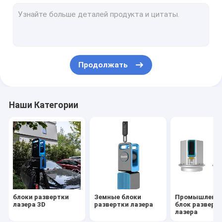
Воздушнодесантный обзор лидар
Система отображения UAV
Система лидар UAV
Продолжать
Мобильная система лидар
Система лидар мобильная составляя карту
Наши Категории
2D профилировщик лазера
ШЛЕМ лидар 3D
Multi UAV ротора
VTOL UAV неподвижного крыла
блоки развертки
Земные блоки
Промышленн
Внося в журнал система
лазера 3D
развертки лазера
блок разверт
лазера