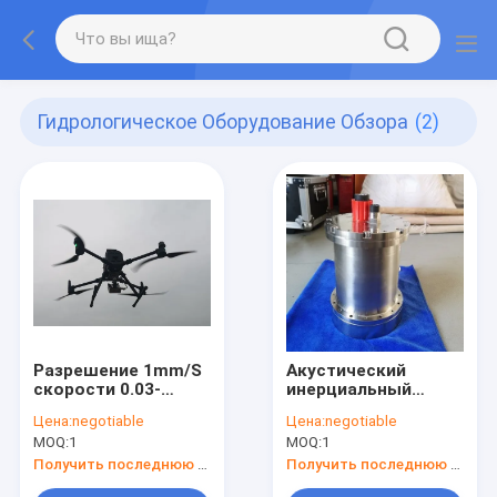
Гидрологическое Оборудование Обзора
(2)
Разрешение 1mm/S
Акустический
скорости 0.03-
инерциальный
20m/S
гидрологический
Цена:
negotiable
Цена:
negotiable
измерительной
ряд 0.2~250m
MOQ:
1
MOQ:
1
системы подачи
обнаружения
UAV
оборудования
Получить последнюю цену
Получить последнюю цену
обзора