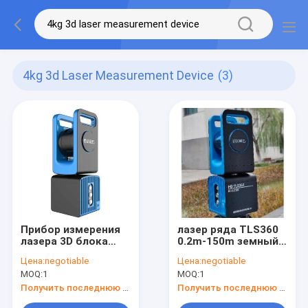
4kg 3d Laser Measurement Device
(3)
Прибор измерения
лазер ряда TLS360
лазера 3D блока
0.2m-150m земный
развертки лазера
составляя карту
Цена:
negotiable
Цена:
negotiable
4kg HD TLS360
блок развертки
MOQ:
1
MOQ:
1
промышленный
лазера прибора 3D
облегченный
на открытом
Получить последнюю цену
Получить последнюю цену
воздухе