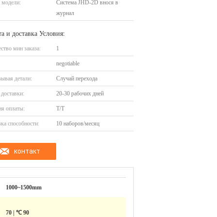
 модели:
Система JHD-2D внося в
журнал
а и доставка Условия:
ство мин заказа:
1
negotiable
ывая детали:
Случай перехода
доставки:
20-30 рабочих дней
я оплаты:
T/T
ка способности:
10 наборов/месяц
контакт
1000~1500mm
70 | ℃ 90