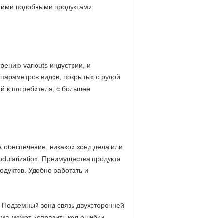
гими подобными продуктами:
рению variouts индустрии, и
параметров видов, покрытых с рудой
й к потребителя, с большее
 обеспечение, никакой зонд дела или
dularization. Преимущества продукта
одуктов. Удобно работать и
 Подземный зонд связь двухсторонней
ма может исправить код ошибки,