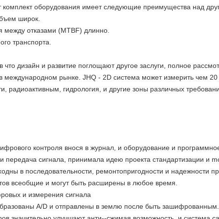
т комплект оборудования имеет следующие преимущества над дру
объем широк.
мя между отказами (MTBF) длинно.
ого транспорта.
 что дизайн и развитие поглощают другое заслуги, полное рассмот
в международном рынке. JHQ - 2D система может измерить чем 20 
, радиоактивным, гидрология, и другие зоны различных требовани
ифрового контроля внося в журнал, и оборудование и программное
и передача сигнала, принимала идею проекта стандартизации и mo
ходны в последовательности, ремонтопригодности и надежности пр
тов всеобщие и могут быть расширены в любое время.
фровых и измерения сигнала
образованы A/D и отправлены в землю после быть зашифрованным.
ов значительно улучшают анти--сжимая возможность, и система са