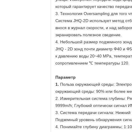
который гарантирует качество передач
3. Технология Oversampling для того 
Система JHQ-2D использует метод отб
внося в журнал скорости, и над забо
экранировать полезное сведение.
4. Небольшой размер подземного зонд
JHQ - 2D зонд почти диаметр Φ40 и 
к давлению воды 20~40 MPa, температ
сопротивлением ℃ температуры 120.
Параметр
1.
Польза окружающей среды: Электроп
окружающей среды: 90% или более ме
2. Измерительная система глубины: Ря
9999m/h; Глубокий оптически сигнал 
3. Система передачи сигнала: Нижний
Подземный уровень обнаружения сигнал
4. Понимайте глубину диаграммы; 1:10; 1: