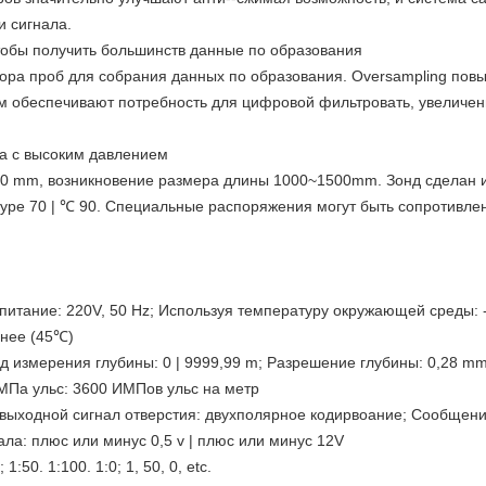
и сигнала.
чтобы получить большинств данные по образования
ора проб для собрания данных по образования. Oversampling по
ром обеспечивают потребность для цифровой фильтровать, увеличе
а с высоким давлением
Φ50 mm, возникновение размера длины 1000~1500mm. Зонд сделан 
уре 70 | ℃ 90. Специальные распоряжения могут быть сопротивле
итание: 220V, 50 Hz; Используя температуру окружающей среды: 
нее (45℃)
д измерения глубины: 0 | 9999,99 m; Разрешение глубины: 0,28 mm;
ИМПа ульс: 3600 ИМПов ульс на метр
 выходной сигнал отверстия: двухполярное кодирвоание; Сообщен
а: плюс или минус 0,5 v | плюс или минус 12V
50. 1:100. 1:0; 1, 50, 0, etc.