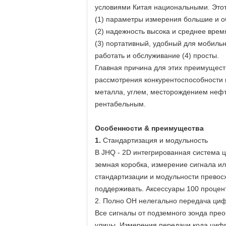
условиями Китая национальными. Это
(1) параметры измерения большие и 
(2) надежность высока и среднее вре
(3) портативный, удобный для мобильн
работать и обслуживание (4) просты.
Главная причина для этих преимуществ
рассмотрения конкурентоспособности 
металла, углем, месторождением нефти
рентабельным.
Особенности & преимущества
1.
Стандартизация и модульность
В JHQ - 2D интегрированная система ц
земная коробка, измерение сигнала ил
стандартизации и модульности превос
поддерживать. Аксессуары 100 процен
2. Полно ОН нелегально передача ци
Все сигналы от подземного зонда пре
улицы. Измерения передачи кода цифр