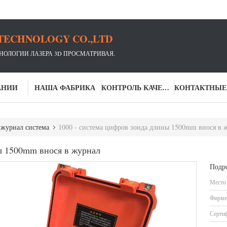
TECHNOLOGY CO.,LTD
ХНОЛОГИИ ЛАЗЕРА 3D ПРОСМАТРИВАЯ.
АНИИ
НАША ФАБРИКА
КОНТРОЛЬ КАЧЕСТВА
 журнал система
1000 - система цифров зонда длины 1500mm внося в 
ы 1500mm внося в журнал
Подр
Место
Фирме
Серти