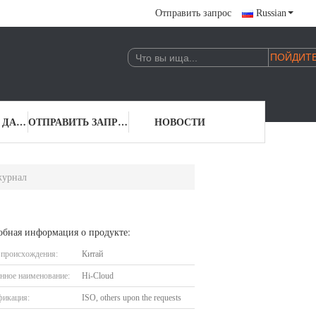
Отправить запрос
Russian
КОНТАКТНЫЕ ДАННЫЕ
ОТПРАВИТЬ ЗАПРОС
НОВОСТИ
журнал
обная информация о продукте:
 происхождения:
Китай
нное наименование:
Hi-Cloud
фикация:
ISO, others upon the requests