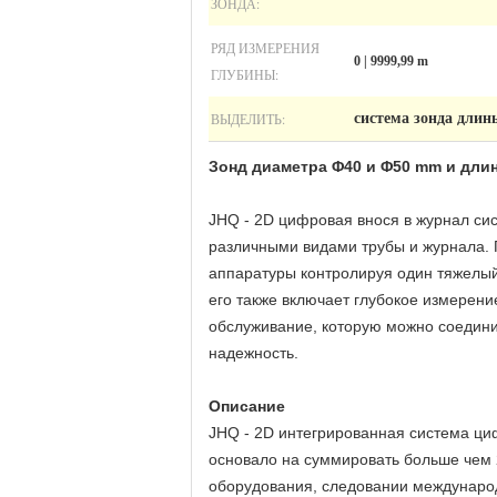
ЗОНДА:
РЯД ИЗМЕРЕНИЯ
0 | 9999,99 m
ГЛУБИНЫ:
ВЫДЕЛИТЬ:
система зонда дли
Зонд диаметра Φ40 и Φ50 mm и дли
JHQ - 2D цифровая внося в журнал сис
различными видами трубы и журнала. 
аппаратуры контролируя один тяжелый
его также включает глубокое измерени
обслуживание, которую можно соединит
надежность.
Описание
JHQ - 2D интегрированная система ци
основало на суммировать больше чем 
оборудования, следовании международ