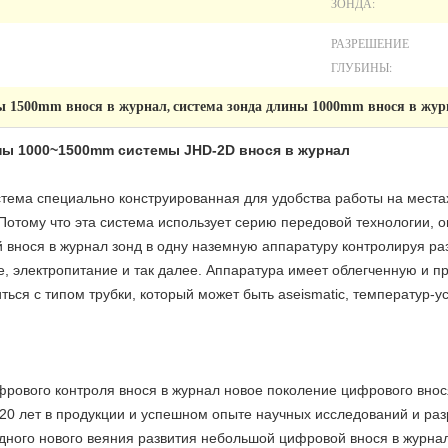
ЗОНДА:
РАЗРЕШЕНИЕ
ГЛУБИНЫ:
ны 1500mm внося в журнал
система зонда длины 1000mm внося в жур
,
ны 1000~1500mm системы JHD-2D внося в журнал
тема специально конструированная для удобства работы на местах
Потому что эта система использует серию передовой технологии, 
 внося в журнал зонд в одну наземную аппаратуру контролируя ра
е, электропитание и так далее. Аппаратура имеет облегченную и п
ься с типом трубки, который может быть aseismatic, температур-ус
фрового контроля внося в журнал новое поколение цифрового внос
20 лет в продукции и успешном опыте научных исследований и раз
ного нового веяния развития небольшой цифровой внося в журнал