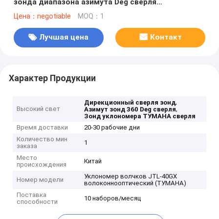
зонда диапазона азимута Deg сверля
дирекционный
Цена：negotiable
MOQ：1
Лучшая цена
Контакт
Характер Продукции
,
Дирекционный сверля зонд
Высокий свет
,
Азимут зонд 360 Deg сверля
Зонд уклономера ТУМАНА сверля
Время доставки
20-30 рабочие дни
Количество мин
1
заказа
Место
Китай
происхождения
Уклономер волчков JTL-40GX
Номер модели
волоконнооптический (ТУМАНА)
Поставка
10 наборов/месяц
способности