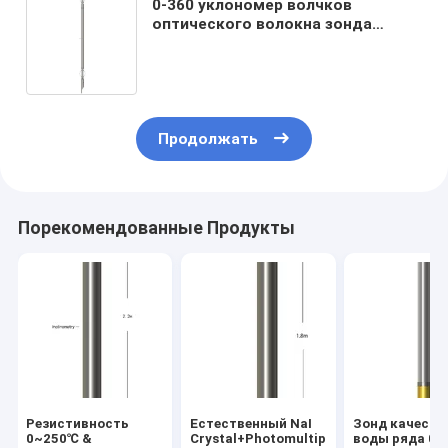
0-360 уклономер волчков
оптического волокна зонда
диапазона азимута Deg сверля
дирекционный
Продолжать
Порекомендованные Продукты
Резистивность
Естественный NaI
Зонд качеств
0~250℃ &
Crystal+Photomultiplier
воды ряда 0~