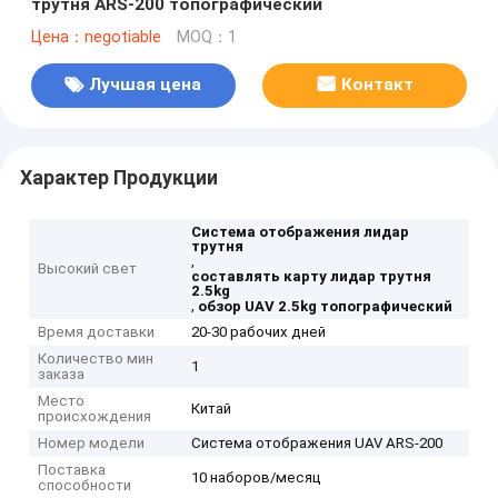
трутня ARS-200 топографический
Цена：negotiable
MOQ：1
Лучшая цена
Контакт
Характер Продукции
Система отображения лидар
трутня
,
Высокий свет
составлять карту лидар трутня
2.5kg
,
обзор UAV 2.5kg топографический
Время доставки
20-30 рабочих дней
Количество мин
1
заказа
Место
Китай
происхождения
Номер модели
Система отображения UAV ARS-200
Поставка
10 наборов/месяц
способности