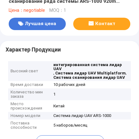
сканирование ряда системы ARS-1000 920m
лидар UAV
Цена：negotiable
MOQ：1
Лучшая цена
Контакт
Характер Продукции
интегрированная система лидар
UAV
Высокий свет
,
,
Система лидар UAV Multiplatform
Система сканирования лидар UAV
Время доставки
10 рабочих дней
Количество мин
1
заказа
Место
Китай
происхождения
Номер модели
Система лидар UAV ARS-1000
Поставка
5 наборов/месяц
способности