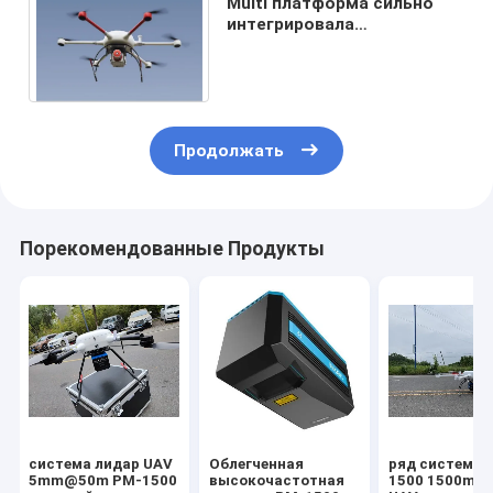
Multi платформа сильно
интегрировала
сканирование ряда
системы ARS-1000 920m
лидар UAV
Продолжать
Порекомендованные Продукты
система лидар UAV
Облегченная
ряд системы 
5mm@50m PM-1500
высокочастотная
1500 1500m л