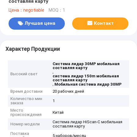
составляя карту
Цена：negotiable
MOQ：1
Лучшая цена
Контакт
Характер Продукции
Система лидар 30MP мобильная
составляя карту
,
Высокий свет
система лидар 150m мобильная
составляя карту
,
Мобильная система лидар 30MP
Время доставки
20 рабочих дней
Количество мин
1
заказа
Место
Китай
происхождения
Система лидар HiScan-C мобильная
Номер модели
составляя карту
Поставка
5 наборов/месяц