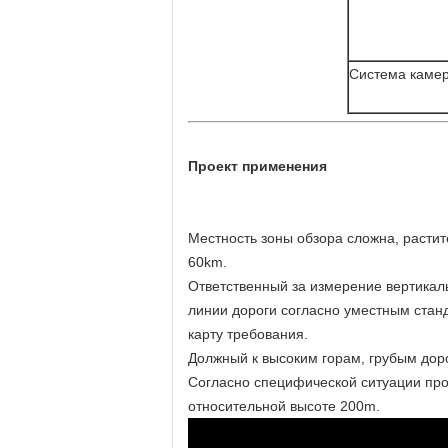
Система каме
Проект применения
Местность зоны обзора сложна, растит
60km.
Ответственный за измерение вертикаль
линии дороги согласно уместным станд
карту требования.
Должный к высоким горам, грубым дор
Согласно специфической ситуации про
относительной высоте 200m.