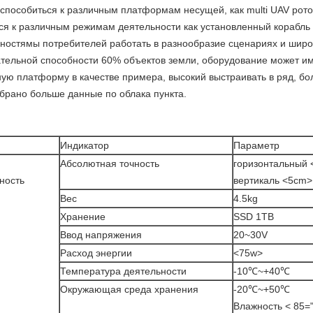
испособиться к различным платформам несущей, как multi UAV рот
ся к различным режимам деятельности как установленный корабль 
остямы потребителей работать в разнообразие сценариях и широк
ательной способности 60% объектов земли, оборудование может и
 платформу в качестве примера, высокий выстраивать в ряд, бол
обрано больше данные по облака пункта.
Индикатор
Параметр
Абсолютная точность
горизонтальный
ность
вертикаль
<5cm>
Вес
4.5kg
Хранение
SSD 1TB
Ввод напряжения
20~30V
Расход энергии
<75w>
Температура деятельности
-10℃~+40℃
Окружающая среда хранения
-20℃~+50℃
Влажность
< 85="