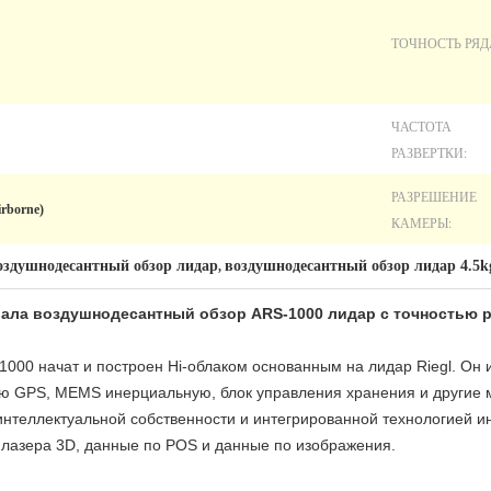
ТОЧНОСТЬ РЯД
ЧАСТОТА
РАЗВЕРТКИ:
РАЗРЕШЕНИЕ
irborne)
КАМЕРЫ:
оздушнодесантный обзор лидар
воздушнодесантный обзор лидар 4.5k
,
вала воздушнодесантный обзор ARS-1000 лидар с точностью
-1000
начат и построен Hi-облаком основанным на
лидар Riegl. Он
ию GPS, MEMS инерциальную, блок управления хранения и другие
нтеллектуальной собственности и интегрированной технологией ин
 лазера 3D, данные по POS и данные по изображения.