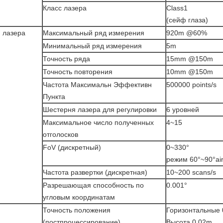
Класс лазера
Class1
(сейф глаза)
и лазера
Максимальный ряд измерения
920m @60%
Минимальный ряд измерения
5m
Точность ряда
15mm @150m
Точность повторения
10mm @150m
Частота Максимальн Эффективн
500000 points/s
Пункта
Шестерня лазера для регулировки
6 уровней
Максимальное число полученных
4~15
отголосков
FoV (дискретный)
0~330°
режим 60°~90°ai
Частота развертки (дискретная)
10~200 scans/s
Разрешающая способность по
0.001°
угловым координатам
Точность положения
Горизонтальные 
(постпроцессирование)
Высота 0.02m