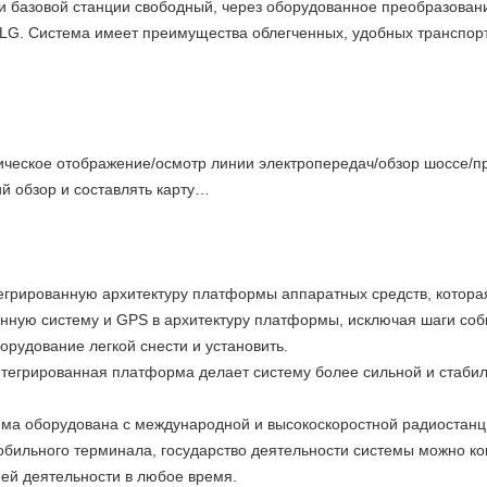
 базовой станции свободный, через оборудованное преобразован
LG. Система имеет преимущества облегченных, удобных транспорт
ическое отображение/осмотр линии электропередач/обзор шоссе/
ий обзор и составлять карту…
егрированную архитектуру платформы аппаратных средств, которая
нную систему и GPS в архитектуру платформы, исключая шаги соби
орудование легкой снести и установить.
нтегрированная платформа делает систему более сильной и стабил
ема оборудована с международной и высокоскоростной радиостанц
ильного терминала, государство деятельности системы можно кон
ией деятельности в любое время.