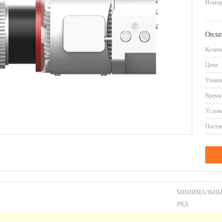
Номер
Оплат
Количе
Цена:
Упаков
Время 
Услови
Постав
МИНИМАЛЬН
РЯД: