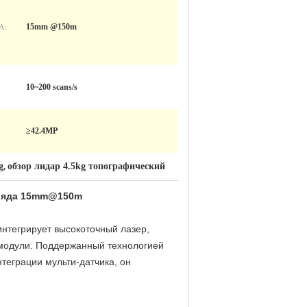
А:
15mm @150m
10~200 scans/s
≥42.4MP
g
обзор лидар 4.5kg топографический
,
 ряда 15mm@150m
 интегрирует высокоточный лазер,
 модули. Поддержанный технологией
теграции мульти-датчика, он