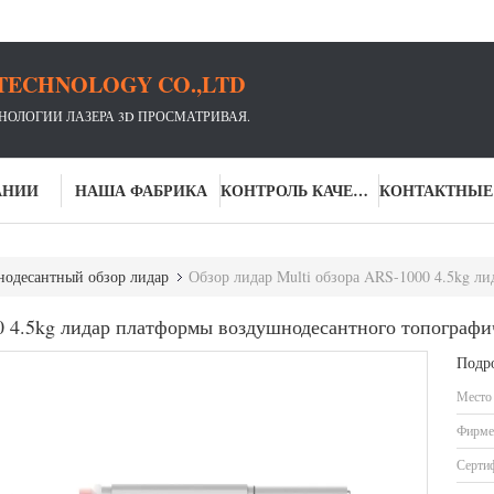
TECHNOLOGY CO.,LTD
ХНОЛОГИИ ЛАЗЕРА 3D ПРОСМАТРИВАЯ.
АНИИ
НАША ФАБРИКА
КОНТРОЛЬ КАЧЕСТВА
одесантный обзор лидар
Обзор лидар Multi обзора ARS-1000 4.5kg лидар 
0 4.5kg лидар платформы воздушнодесантного топограф
Подр
Место
Фирме
Серти