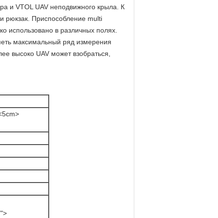
ора и VTOL UAV неподвижного крыла. К
и рюкзак. Приспособление multi
о использовано в различных полях.
меть максимальный ряд измерения
ее высоко UAV может взобраться,
<5cm>
">