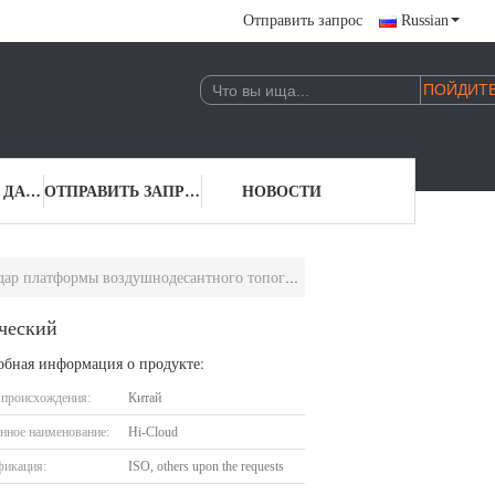
Отправить запрос
Russian
КОНТАКТНЫЕ ДАННЫЕ
ОТПРАВИТЬ ЗАПРОС
НОВОСТИ
платформы воздушнодесантного топографический
ический
обная информация о продукте:
 происхождения:
Китай
нное наименование:
Hi-Cloud
фикация:
ISO, others upon the requests