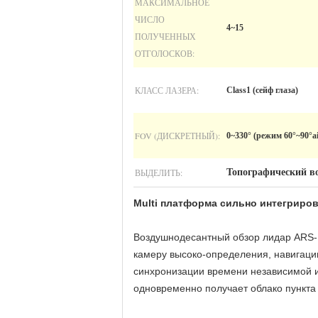
МАКСИМАЛЬНОЕ
ЧИСЛО
4~15
ПОЛУЧЕННЫХ
ОТГОЛОСКОВ:
КЛАСС ЛАЗЕРА:
Class1 (сейф глаза)
FOV (ДИСКРЕТНЫЙ):
0~330° (режим 60°~90°a
ВЫДЕЛИТЬ:
Топографический в
Multi платформа сильно интегриро
Воздушнодесантный обзор лидар ARS
камеру высоко-определения, навигац
синхронизации времени независимой и
одновременно получает облако пункта