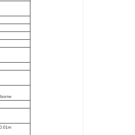
rborne
0.01m