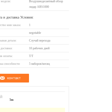
 модели:
Воздушнодесантный обзор
лидар ARS1000
а и доставка Условия:
ство мин заказа:
1
negotiable
ывая детали:
Случай перехода
доставки:
10 рабочих дней
я оплаты:
T/T
ка способности:
5 наборов/месяц
контакт
ЫЙ
5m