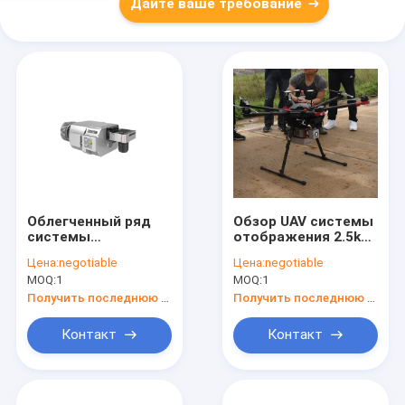
Дайте ваше требование
Облегченный ряд
Обзор UAV системы
системы
отображения 2.5kg
отображения 5m-
лидар трутня ARS-
Цена:
negotiable
Цена:
negotiable
1350m местности
200
MOQ:
1
MOQ:
1
лидар UAV ARS-
топографический
1000L
Получить последнюю цену
Получить последнюю цену
Контакт
Контакт