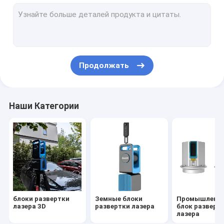
Воздушнодесантный обзор лидар
Система отображения UAV
Система лидар UAV
Продолжать
Мобильная система лидар
Система лидар мобильная составляя карту
Наши Категории
2D профилировщик лазера
ШЛЕМ лидар 3D
Multi UAV ротора
VTOL UAV неподвижного крыла
блоки развертки
Земные блоки
Промышленн
Внося в журнал система
лазера 3D
развертки лазера
блок разверт
лазера