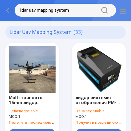
Lidar Uav Mapping System
(33)
Multi точность
лидар системы
15mm лидар
отображения PM-
системы
1500 UAV 1500m
Цена:
negotiable
Цена:
negotiable
отображения ARS-
долгосрочный
MOQ:
1
MOQ:
1
200 UAV платформы
интегрированный
высокая
составляя карту
Получить последнюю цену
Получить последнюю цену
оборудование