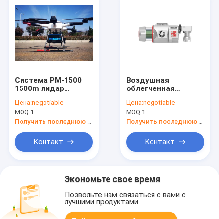
Система PM-1500
Воздушная
1500m лидар
облегченная
высокой точности
система
Цена:
negotiable
Цена:
negotiable
4.4Kg MMS
отображения UAV
MOQ:
1
MOQ:
1
мобильная
ARS-1000 для
составляя карту
археологического
Получить последнюю цену
Получить последнюю цену
долгосрочное
обзора
Контакт
Контакт
Экономьте свое время
Позвольте нам связаться с вами с
лучшими продуктами.